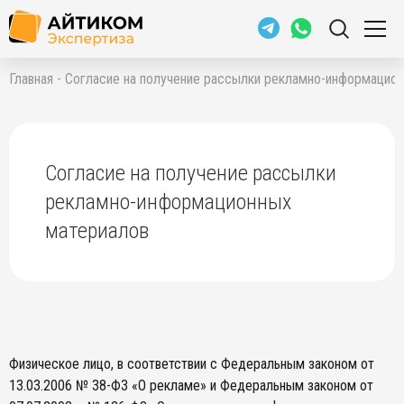
О компании
Главная
-
Согласие на получение рассылки рекламно-информацио
Партнерство
Контакты
Согласие на получение рассылки
Негосударственная экспертиза проектной документации
рекламно-информационных
Негосударственная экспертиза результатов инженерных
изысканий
материалов
Негосударственная экспертиза сметной документации
Аудит проектно-сметной документации
Разработка сметной документации
Экспертное сопровождение проектной документации
Аудит результатов инженерных изысканий
Физическое лицо, в соответствии с Федеральным законом от
13.03.2006 № 38-ФЗ «О рекламе» и Федеральным законом от
Перевод пояснительной записки в формат XML